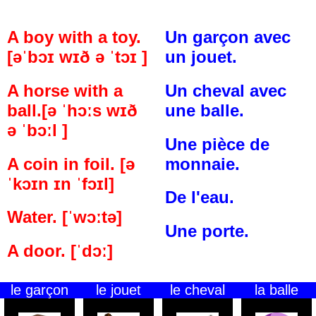
A boy with a toy.
Un garçon avec
[əˈbɔɪ wɪð ə ˈtɔɪ ]
un jouet.
A horse with a
Un cheval avec
ball.[ə ˈhɔːs wɪð
une balle.
ə ˈbɔːl ]
Une pièce de
A coin in foil. [ə
monnaie.
ˈkɔɪn ɪn ˈfɔɪl]
De l'eau.
Water. [ˈwɔːtə]
Une porte.
A door. [ˈdɔː]
le garçon
le jouet
le cheval
la balle