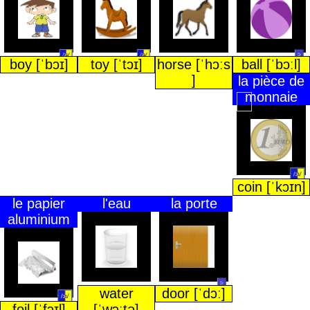
boy [ˈbɔɪ]
toy [ˈtɔɪ]
horse [ˈhɔːs
ball [ˈbɔːl]
]
la pièce de
monnaie
coin [ˈkɔɪn]
le papier
l'eau
la porte
aluminium
water
door [ˈdɔː]
foil [ˈfɔɪl]
[ˈwɔːtə]