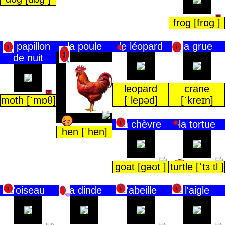
frog [frɒg ]
le papillon
la poule
le léopard
la grue
de nuit
leopard
crane
moth [ˈmɒθ]
[ˈlepəd]
[ˈkreɪn]
la chèvre
la tortue
hen [ˈhen]
goat [gəʊt ]
turtle [ˈtɜːtl ]
l'oiseau
la dinde
l'abeille
l'aigle