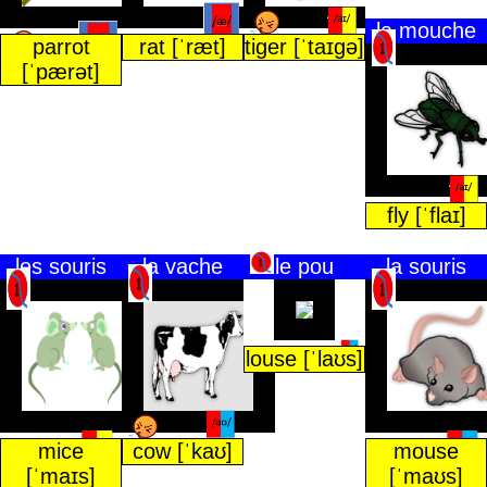
la mouche
parrot
rat [ˈræt]
tiger [ˈtaɪɡə]
[ˈpærət]
fly [ˈflaɪ]
les souris
la vache
le pou
la souris
louse [ˈlaʊs]
mice
cow [ˈkaʊ]
mouse
[ˈmaɪs]
[ˈmaʊs]