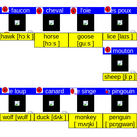
le faucon
le cheval
l'oie
les poux
hawk [hɔːk ]
horse
goose
lice [laɪs ]
[hɔːs ]
[guːs ]
le mouton
sheep [ʃiːp ]
le loup
le canard
le singe
le pingouin
wolf [wʊlf ]
duck [dʌk ]
monkey
penguin
[ˈmʌŋki ]
[ˈpɛŋɡwən]