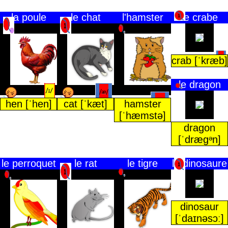
la poule
le chat
l'hamster
le crabe
crab [ˈkræb]
le dragon
hen [ˈhen]
cat [ˈkæt]
hamster
[ˈhæmstə]
dragon
[ˈdræɡᵊn]
le perroquet
le rat
le tigre
le dinosaure
dinosaur
[ˈdaɪnəsɔː]