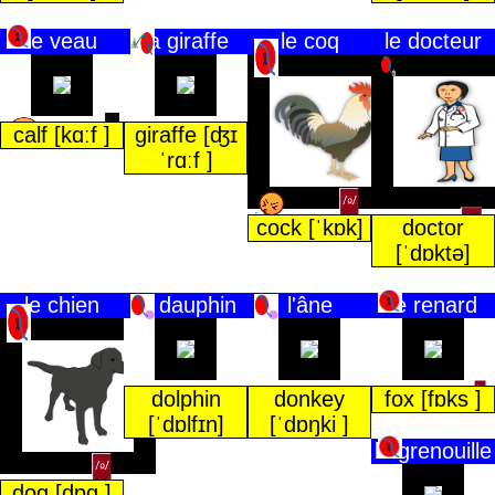
le veau
la giraffe
le coq
le docteur
calf [kɑːf ]
giraffe [ʤɪ
ˈrɑːf ]
cock [ˈkɒk]
doctor
[ˈdɒktə]
le chien
le dauphin
l'âne
le renard
dolphin
donkey
fox [fɒks ]
[ˈdɒlfɪn]
[ˈdɒŋki ]
la grenouille
dog [dɒg ]