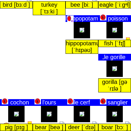
bird [bɜːd ]
turkey
bee [biː ]
eagle [ˈiːɡᵊl]
[ˈtɜːki ]
l'hippopotame
le poisson
hippopotamus
fish [ˈfɪʃ]
[ˈhɪpəʊ]
le gorille
gorilla [gə
ˈrɪlə ]
le cochon
l'ours
le cerf
le sanglier
pig [pɪg ]
bear [beə ]
deer [ˈdɪə]
boar [bɔː ]