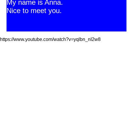
My name is Anna.
Nice to meet you.
https://www.youtube.com/watch?v=yqlbn_nI2w8