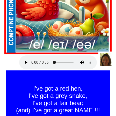
I've got a red hen,
I've got a grey snake,
I've got a fair bear;
(and) I've got a great NAME !!!