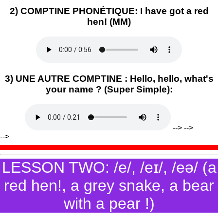
2) COMPTINE PHONÉTIQUE: I have got a red
hen! (MM)
3) UNE AUTRE COMPTINE : Hello, hello, what's
your name ? (Super Simple):
--> -->
-->
LESSON TWO: /e/, /eɪ/, /eə/ (a
red hen!, a grey snake, a bear
with a pear !)